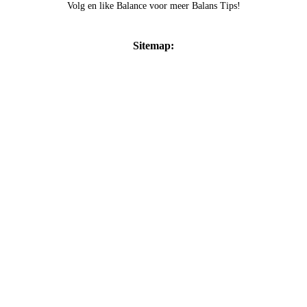
Volg en like Balance voor meer Balans Tips!
Sitemap:
Home
Balans Tips
Waarom vakantie niet altijd voldoende is om écht op te laden
Agenda
Balans aanbod
Ervaringen
Over Balance
(bijna) Gratis
Energie scan
Test jouw chakra balans
Meditatie avond
Balance yourself
Contact