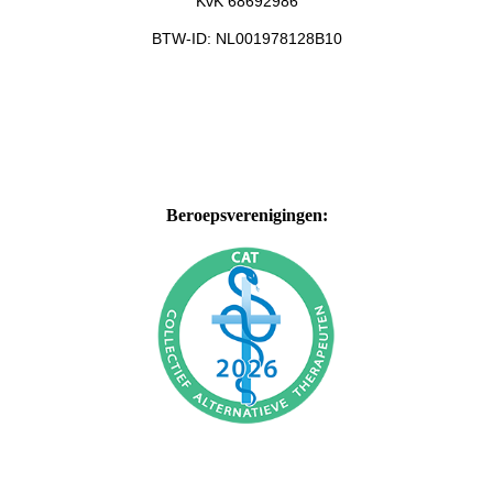
KvK 68692986
BTW-ID: NL001978128B10
Beroepsverenigingen: