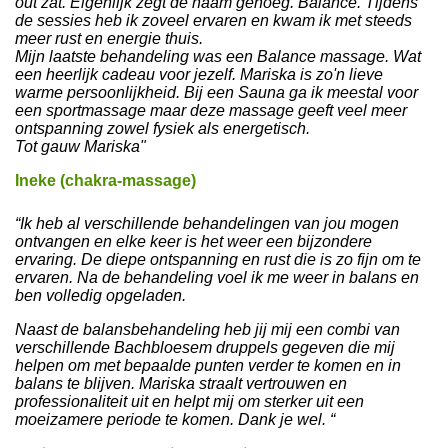
out zat. Eigenlijk zegt de naam genoeg. Balance. Tijdens
de sessies heb ik zoveel ervaren en kwam ik met steeds
meer rust en energie thuis.
Mijn laatste behandeling was een Balance massage. Wat
een heerlijk cadeau voor jezelf. Mariska is zo'n lieve
warme persoonlijkheid. Bij een Sauna ga ik meestal voor
een sportmassage maar deze massage geeft veel meer
ontspanning zowel fysiek als energetisch.
Tot gauw Mariska"
Ineke (chakra-massage)
“Ik heb al verschillende behandelingen van jou mogen
ontvangen en elke keer is het weer een bijzondere
ervaring. De diepe ontspanning en rust die is zo fijn om te
ervaren. Na de behandeling voel ik me weer in balans en
ben volledig opgeladen.
Naast de balansbehandeling heb jij mij een combi van
verschillende Bachbloesem druppels gegeven die mij
helpen om met bepaalde punten verder te komen en in
balans te blijven. Mariska straalt vertrouwen en
professionaliteit uit en helpt mij om sterker uit een
moeizamere periode te komen. Dank je wel. “