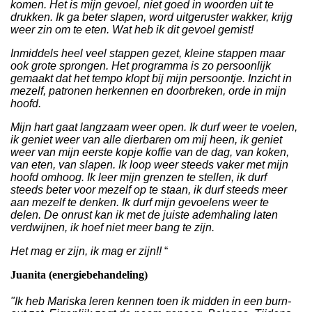
komen. Het is mijn gevoel, niet goed in woorden uit te
drukken. Ik ga beter slapen, word uitgeruster wakker, krijg
weer zin om te eten. Wat heb ik dit gevoel gemist!
Inmiddels heel veel stappen gezet, kleine stappen maar
ook grote sprongen. Het programma is zo persoonlijk
gemaakt dat het tempo klopt bij mijn persoontje. Inzicht in
mezelf, patronen herkennen en doorbreken, orde in mijn
hoofd
.
Mijn
hart gaat langzaam weer open. Ik durf weer te voelen,
ik geniet weer van alle dierbaren om mij heen, ik geniet
weer van mijn eerste kopje koffie van de dag, van koken,
van eten, van slapen. Ik loop weer steeds vaker met mijn
hoofd omhoog. Ik leer mijn grenzen te stellen, ik durf
steeds beter voor mezelf op te staan, ik durf steeds meer
aan mezelf te denken. Ik durf mijn gevoelens weer te
delen. De onrust kan ik met de juiste ademhaling laten
verdwijnen, ik hoef niet meer bang te zijn.
Het mag er zijn, ik mag er zijn!!
“
Juanita (energiebehandeling)
"Ik heb Mariska leren kennen toen ik midden in een burn-