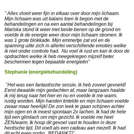
" Alles vloeit weer fijn in elkaar over door mijn lichaam.
Mijn lichaam was uit balans toen ik begon met de
behandelingen en na een aantal behandelingen bij
Mariska stond ik weer met beide benen op de grond en
voelde ik de energie weer door mijn lichaam stromen.
Ik
was 1 grote blokkade. Mijn emmertje zat vol en de
spanning uitte zich in allerlei verschillende emoties welke
ik niet onder controle had.
Nu voel ik rust en kan ik door de
opdrachten welke ik heb meegekregen mijzelf beter
beschermen tegen bepaalde energieën
"
Stephanie (energiebehandeling)
"Het was een fantastische sessie, ik heb zoveel gevoeld!
Eerst dwaalde mijn gedachten af, maar langzaam haalde
ik mij terug naar het hier en nu en voelde ik me warm,
rustig worden. Mijn handen tintelde en mijn lichaam voelde
zwaar maar heerlijk! De zon leek te gaan schijnen achter
mijn ogen en ik moest spontaan 2x lachen. Ik had de hele
tijd een glimlach om mijn gezicht. Ik voelde me heel
ZEN/warm. Ik hoop dit gevoel vast te houden in deze
hectische tijd. Dit voelt als een cadeau aan mezelf. Ik had
dit echt even nodig.. BEDANKT!"