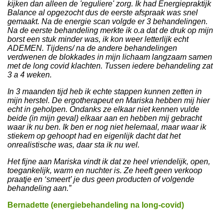
kijken dan alleen de 'reguliere' zorg. Ik had Energiepraktijk
Balance al opgezocht dus de eerste afspraak was snel
gemaakt. Na de energie scan volgde er 3 behandelingen.
Na de eerste behandeling merkte ik o.a dat de druk op mijn
borst een stuk minder was, ik kon weer letterlijk echt
ADEMEN. Tijdens/ na de andere behandelingen
verdwenen de blokkades in mijn lichaam langzaam samen
met de long covid klachten. Tussen iedere behandeling zat
3 a 4 weken.
In 3 maanden tijd heb ik echte stappen kunnen zetten in
mijn herstel. De ergotherapeut en Mariska hebben mij hier
echt in geholpen. Ondanks ze elkaar niet kennen vulde
beide (in mijn geval) elkaar aan en hebben mij gebracht
waar ik nu ben. Ik ben er nog niet helemaal, maar waar ik
stiekem op gehoopt had en eigenlijk dacht dat het
onrealistische was, daar sta ik nu wel.
Het fijne aan Mariska vindt ik dat ze heel vriendelijk, open,
toegankelijk, warm en nuchter is. Ze heeft geen verkoop
praatje en ‘smeert’ je dus geen producten of volgende
behandeling aan.”
Bernadette (energiebehandeling na long-covid)