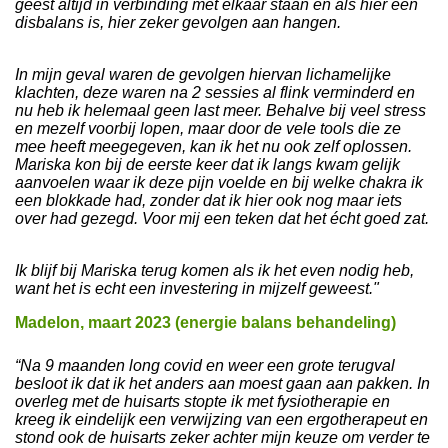
geest altijd in verbinding met elkaar staan en als hier een
disbalans is, hier zeker gevolgen aan hangen.
In mijn geval waren de gevolgen hiervan lichamelijke
klachten, deze waren na 2 sessies al flink verminderd en
nu heb ik helemaal geen last meer. Behalve bij veel stress
en mezelf voorbij lopen, maar door de vele tools die ze
mee heeft meegegeven, kan ik het nu ook zelf oplossen.
Mariska kon bij de eerste keer dat ik langs kwam gelijk
aanvoelen waar ik deze pijn voelde en bij welke chakra ik
een blokkade had, zonder dat ik hier ook nog maar iets
over had gezegd. Voor mij een teken dat het écht goed zat.
Ik blijf bij Mariska terug komen als ik het even nodig heb,
want het is echt een investering in mijzelf geweest."
Madelon, maart 2023 (energie balans behandeling)
“Na 9 maanden long covid en weer een grote terugval
besloot ik dat ik het anders aan moest gaan aan pakken. In
overleg met de huisarts stopte ik met fysiotherapie en
kreeg ik eindelijk een verwijzing van een ergotherapeut en
stond ook de huisarts zeker achter mijn keuze om verder te