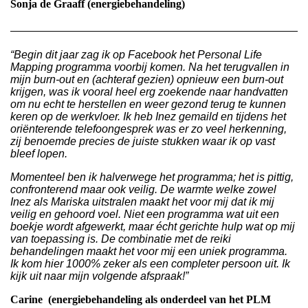
Sonja de Graaff (energiebehandeling)
“Begin dit jaar zag ik op Facebook het Personal Life
Mapping programma voorbij komen. Na het terugvallen in
mijn burn-out en (achteraf gezien) opnieuw een burn-out
krijgen, was ik vooral heel erg zoekende naar handvatten
om nu echt te herstellen en weer gezond terug te kunnen
keren op de werkvloer. Ik heb Inez gemaild en tijdens het
oriënterende telefoongesprek was er zo veel herkenning,
zij benoemde precies de juiste stukken waar ik op vast
bleef lopen.
Momenteel ben ik halverwege het programma; het is pittig,
confronterend maar ook veilig. De warmte welke zowel
Inez als Mariska uitstralen maakt het voor mij dat ik mij
veilig en gehoord voel. Niet een programma wat uit een
boekje wordt afgewerkt, maar écht gerichte hulp wat op mij
van toepassing is. De combinatie met de reiki
behandelingen maakt het voor mij een uniek programma.
Ik kom hier 1000% zeker als een completer persoon uit. Ik
kijk uit naar mijn volgende afspraak!”
Carine
(energiebehandeling als onderdeel van het PLM